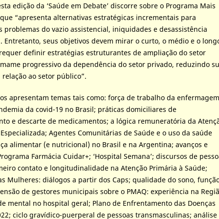
desta edição da ‘Saúde em Debate’ discorre sobre o Programa Mais
 que “apresenta alternativas estratégicas incrementais para
 problemas do vazio assistencial, iniquidades e desassistência
. Entretanto, seus objetivos devem mirar o curto, o médio e o long
requer definir estratégias estruturantes de ampliação do setor
smame progressivo da dependência do setor privado, reduzindo s
relação ao setor público”.
os apresentam temas tais como: força de trabalho da enfermage
demia da covid-19 no Brasil; práticas domiciliares de
o e descarte de medicamentos; a lógica remuneratória da Atenç
 Especializada; Agentes Comunitárias de Saúde e o uso da saúde
a alimentar (e nutricional) no Brasil e na Argentina; avanços e
rograma Farmácia Cuidar+; ‘Hospital Semana’; discursos de pesso
eiro contato e longitudinalidade na Atenção Primária à Saúde;
as Mulheres: diálogos a partir dos Caps; qualidade do sono, funçã
eensão de gestores municipais sobre o PMAQ: experiência na Regi
e mental no hospital geral; Plano de Enfrentamento das Doenças
022; ciclo gravídico-puerperal de pessoas transmasculinas; análise