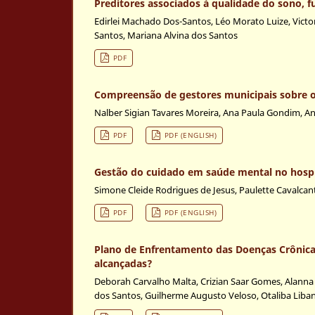
Preditores associados à qualidade do sono, 
Edirlei Machado Dos-Santos, Léo Morato Luize, Victor 
Santos, Mariana Alvina dos Santos
PDF
Compreensão de gestores municipais sobre o
Nalber Sigian Tavares Moreira, Ana Paula Gondim, An
PDF
PDF (ENGLISH)
Gestão do cuidado em saúde mental no hospit
Simone Cleide Rodrigues de Jesus, Paulette Cavalcan
PDF
PDF (ENGLISH)
Plano de Enfrentamento das Doenças Crônicas
alcançadas?
Deborah Carvalho Malta, Crizian Saar Gomes, Alanna G
dos Santos, Guilherme Augusto Veloso, Otaliba Liba