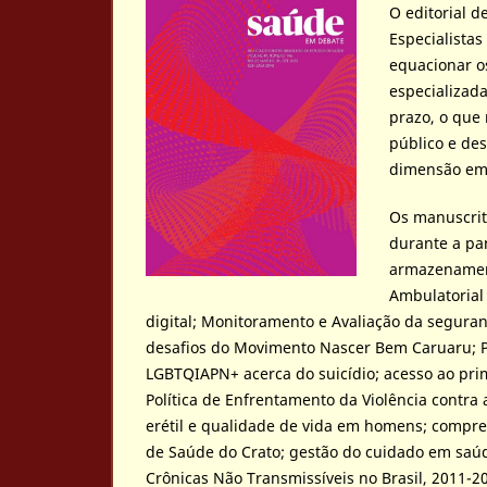
O editorial 
Especialistas
equacionar os
especializada
prazo, o que 
público e de
dimensão em 
Os manuscrit
durante a pan
armazenament
Ambulatorial
digital; Monitoramento e Avaliação da seguranç
desafios do Movimento Nascer Bem Caruaru; P
LGBTQIAPN+ acerca do suicídio; acesso ao prim
Política de Enfrentamento da Violência contra 
erétil e qualidade de vida em homens; compr
de Saúde do Crato; gestão do cuidado em saúd
Crônicas Não Transmissíveis no Brasil, 2011-2