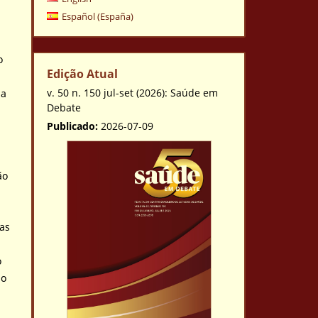
Español (España)
o
Edição Atual
v. 50 n. 150 jul-set (2026): Saúde em
ua
Debate
Publicado:
2026-07-09
m
ão
as
o
ão