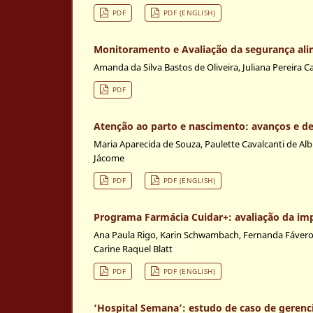
PDF
PDF (ENGLISH)
Monitoramento e Avaliação da segurança alime
Amanda da Silva Bastos de Oliveira, Juliana Pereira 
PDF
Atenção ao parto e nascimento: avanços e 
Maria Aparecida de Souza, Paulette Cavalcanti de Al
Jácome
PDF
PDF (ENGLISH)
Programa Farmácia Cuidar+: avaliação da imp
Ana Paula Rigo, Karin Schwambach, Fernanda Fávero Alb
Carine Raquel Blatt
PDF
PDF (ENGLISH)
‘Hospital Semana’: estudo de caso de gerenci