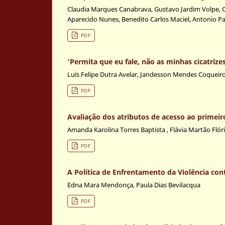
Claudia Marques Canabrava, Gustavo Jardim Volpe, Ol
Aparecido Nunes, Benedito Carlos Maciel, Antonio Pa
PDF
‘Permita que eu fale, não as minhas cicatriz
Luís Felipe Dutra Avelar, Jandesson Mendes Coqueir
PDF
Avaliação dos atributos de acesso ao primeir
Amanda Karolina Torres Baptista , Flávia Martão Flór
PDF
A Política de Enfrentamento da Violência cont
Edna Mara Mendonça, Paula Dias Bevilacqua
PDF