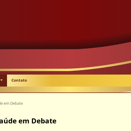
Contato
aúde em Debate
: Saúde em Debate