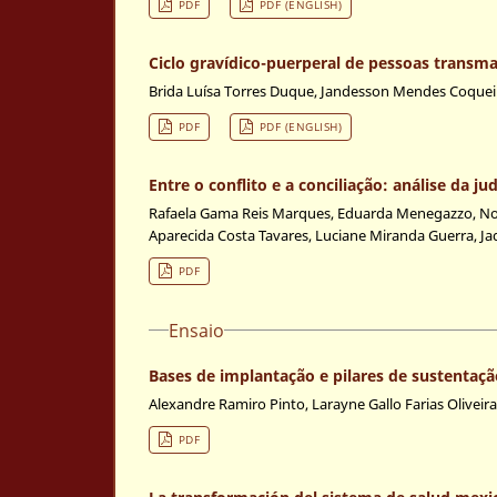
PDF
PDF (ENGLISH)
Ciclo gravídico-puerperal de pessoas transm
Brida Luísa Torres Duque, Jandesson Mendes Coquei
PDF
PDF (ENGLISH)
Entre o conflito e a conciliação: análise da j
Rafaela Gama Reis Marques, Eduarda Menegazzo, Nor
Aparecida Costa Tavares, Luciane Miranda Guerra, Jaqu
PDF
Ensaio
Bases de implantação e pilares de sustentaç
Alexandre Ramiro Pinto, Larayne Gallo Farias Oliveira,
PDF