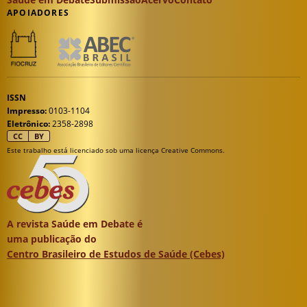
APOIADORES
ISSN
Impresso:
0103-1104
Eletrônico:
2358-2898
CC
BY
Este trabalho está licenciado sob uma licença Creative Commons.
A revista Saúde em Debate é
uma publicação do
Centro Brasileiro de Estudos de Saúde (Cebes)