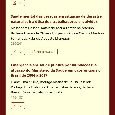
PDF
Saúde mental das pessoas em situação de desastre
natural sob a ótica dos trabalhadores envolvidos
Alessandra Rossoni Rafaloski, Maria Terezinha Zeferino ,
Bárbara Aperecida Oliveira Forgearini, Gisele Cristina Manfrini
Fernandes, Fabrício Augusto Menegon
230-241
PDF
PDF (ENGLISH)
Emergência em saúde pública por inundações: a
atuação do Ministério da Saúde em ocorrências no
Brasil de 2004 a 2017
Eliane Lima e Silva, Rodrigo Matias de Sousa Resende,
Rodrigo Lins Frutuoso, Amarílis Bahia Bezerra, Barbara
Bresani Salvi, Daniela Buosi Rohlfs
176-187
PDF