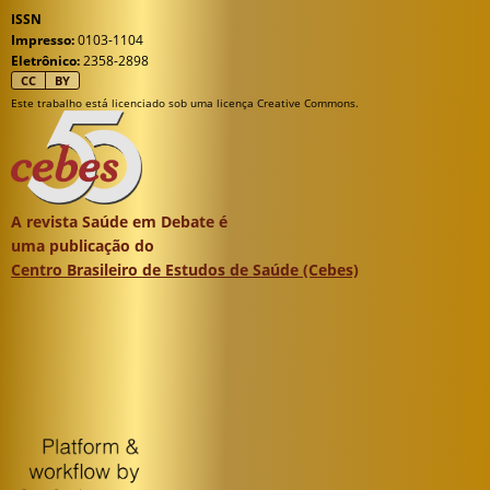
ISSN
Impresso:
0103-1104
Eletrônico:
2358-2898
CC
BY
Este trabalho está licenciado sob uma licença Creative Commons.
A revista Saúde em Debate é
uma publicação do
Centro Brasileiro de Estudos de Saúde (Cebes)