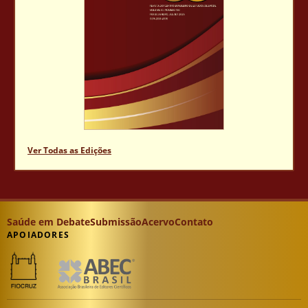
Ver Todas as Edições
Saúde em Debate
Submissão
Acervo
Contato
APOIADORES