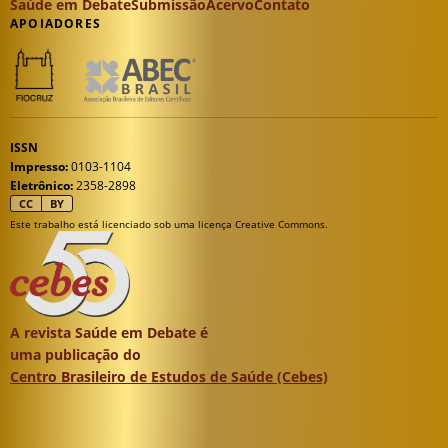
Saúde em Debate
Submissão
Acervo
Contato
APOIADORES
ISSN
Impresso:
0103-1104
Eletrônico:
2358-2898
CC
BY
Este trabalho está licenciado sob uma licença Creative Commons.
A revista Saúde em Debate é
uma publicação do
Centro Brasileiro de Estudos de Saúde (Cebes)