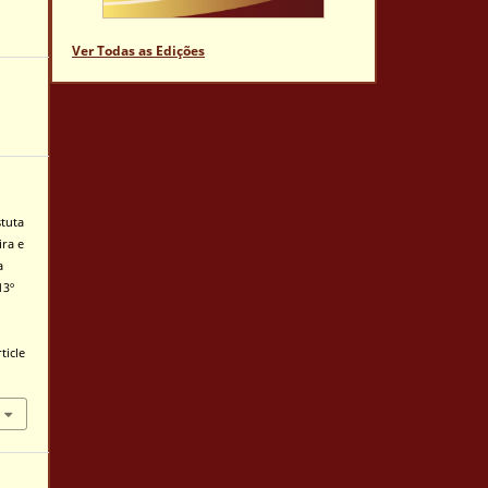
Ver Todas as Edições
stuta
ira e
a
13º
ticle