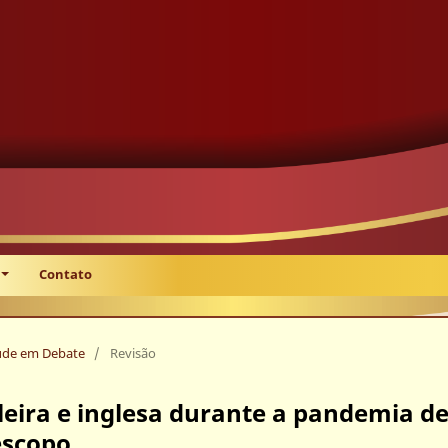
Contato
Saúde em Debate
/
Revisão
eira e inglesa durante a pandemia d
escopo