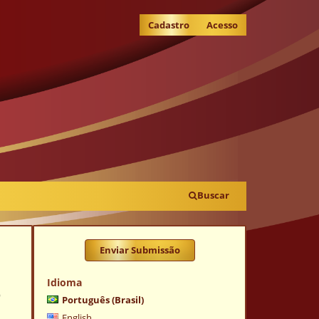
Cadastro
Acesso
Buscar
Enviar Submissão
Idioma
e
Português (Brasil)
English