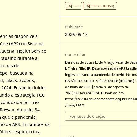
PDF
PDF (ENGLISH)
Publicado
2026-05-13
ências disponíveis
úde (APS) no Sistema
ational Health Service
Como Citar
trabalho durante a
Beraldes de Souza L, de Araújo Rezende Bati
acunas de
J, Freire Filho JR. Desempenho da APS brasile
copo, baseada na
inglesa durante a pandemia de covid-19: um
, Lilacs, Scopus,
revisão de escopo. Saúde Debate [Internet]. 
 2024. Foram incluídos
de maio de 2026 [citado 9º de agosto de
2026];50(149 abr-jun). Disponível em:
undo a estratégia PCC
https://revista.saudeemdebate.org.br/sed/ar
i conduzida por três
/view/11071
Rayyan. Ao todo, 34
Fomatos de Citação
am que a pandemia
alho da APS. Em ambos os
ticos respiratórios,