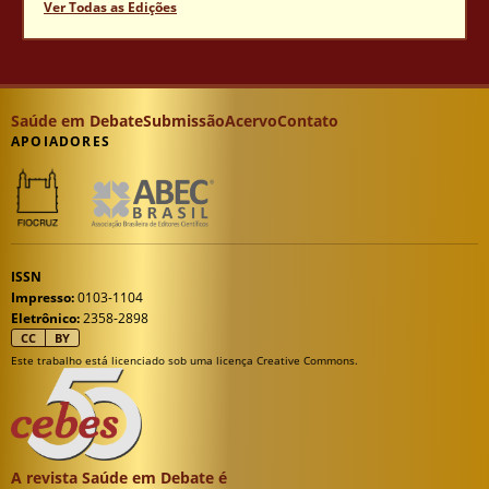
Ver Todas as Edições
Saúde em Debate
Submissão
Acervo
Contato
APOIADORES
ISSN
Impresso:
0103-1104
Eletrônico:
2358-2898
CC
BY
Este trabalho está licenciado sob uma licença Creative Commons.
A revista Saúde em Debate é