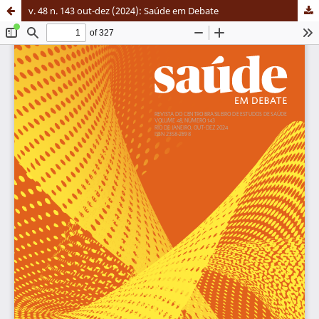
v. 48 n. 143 out-dez (2024): Saúde em Debate