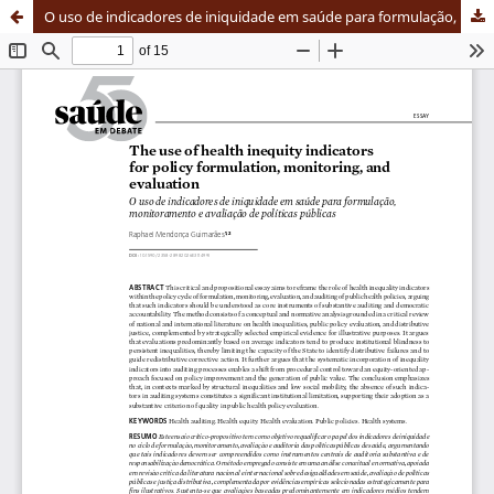
O uso de indicadores de iniquidade em saúde para formulação, monitoramento e avaliação de políticas públicas