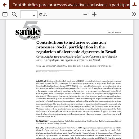
Contribuições para processos avaliativos inclusivos: a participação social na regulação dos cigarros eletrônicos no Brasil